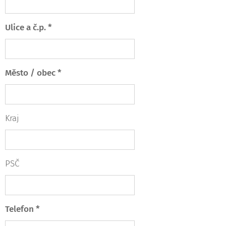
Ulice a č.p. *
Město / obec *
Kraj
PSČ
Telefon *